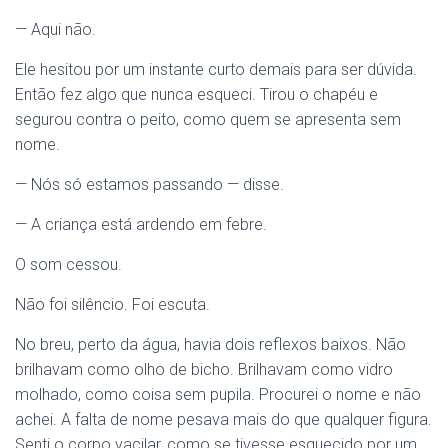
— Aqui não.
Ele hesitou por um instante curto demais para ser dúvida.
Então fez algo que nunca esqueci. Tirou o chapéu e
segurou contra o peito, como quem se apresenta sem
nome.
— Nós só estamos passando — disse.
— A criança está ardendo em febre.
O som cessou.
Não foi silêncio. Foi escuta.
No breu, perto da água, havia dois reflexos baixos. Não
brilhavam como olho de bicho. Brilhavam como vidro
molhado, como coisa sem pupila. Procurei o nome e não
achei. A falta de nome pesava mais do que qualquer figura.
Senti o corpo vacilar, como se tivesse esquecido por um