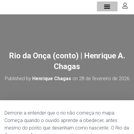
Sobre mim
Verdes Trigos
Rio da Onça (conto) | Henrique A.
Chagas
Published by
Henrique Chagas
on
28 de fevereiro de 2026
Demorei a entender que o rio não começa no mapa.
Começa quando o ouvido aprende a obedecer, antes
mesmo do ponto que desenham como nascente. O Rio da