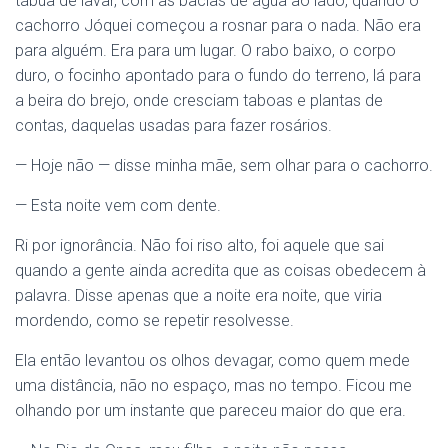
tábua de lavar, com as bacias de água ao lado, quando o
cachorro Jóquei começou a rosnar para o nada. Não era
para alguém. Era para um lugar. O rabo baixo, o corpo
duro, o focinho apontado para o fundo do terreno, lá para
a beira do brejo, onde cresciam taboas e plantas de
contas, daquelas usadas para fazer rosários.
— Hoje não — disse minha mãe, sem olhar para o cachorro.
— Esta noite vem com dente.
Ri por ignorância. Não foi riso alto, foi aquele que sai
quando a gente ainda acredita que as coisas obedecem à
palavra. Disse apenas que a noite era noite, que viria
mordendo, como se repetir resolvesse.
Ela então levantou os olhos devagar, como quem mede
uma distância, não no espaço, mas no tempo. Ficou me
olhando por um instante que pareceu maior do que era.