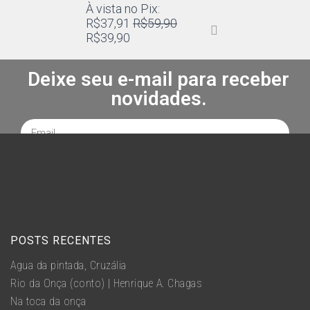
À vista no Pix:
R$
37,91
R$
59,90
R$
39,90
Deixe seu e-mail para receber
novidades.
POSTS RECENTES
Água da pintada, Cruzália
Rio da Onça (conto) | Henrique A. Chagas
Na toca da onça