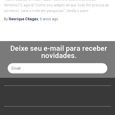
feminino? E agora? Como sou adepto de que ‘todo fim precisa de
um início’, varei a noite em pesquisas”, revela o autor.
By
Henrique Chagas
,
6 anos
ago
Deixe seu e-mail para receber
novidades.