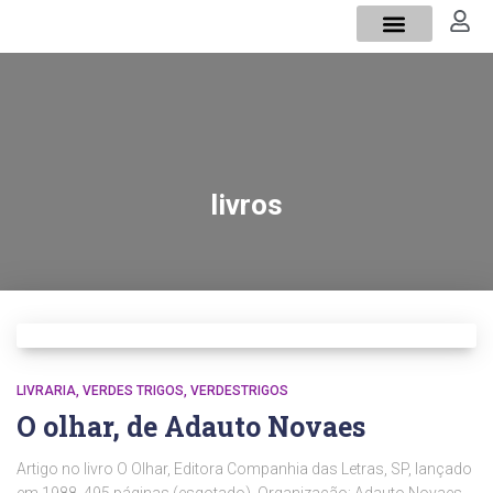
Sobre mim
Verdes Trigos
livros
LIVRARIA
VERDES TRIGOS
VERDESTRIGOS
O olhar, de Adauto Novaes
Artigo no livro O Olhar, Editora Companhia das Letras, SP, lançado