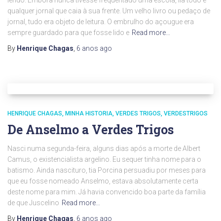
lendo. Embora nunca tivesse freqüentado uma escola, lia todo e
qualquer jornal que caia à sua frente. Um velho livro ou pedaço de
jornal, tudo era objeto de leitura. O embrulho do açougue era
sempre guardado para que fosse lido e
Read more…
By
Henrique Chagas
,
6 anos
ago
HENRIQUE CHAGAS
MINHA HISTORIA
VERDES TRIGOS
VERDESTRIGOS
De Anselmo a Verdes Trigos
Nasci numa segunda-feira, alguns dias após a morte de Albert
Camus, o existencialista argelino. Eu sequer tinha nome para o
batismo. Ainda nascituro, tia Porcina persuadiu por meses para
que eu fosse nomeado Anselmo, estava absolutamente certa
deste nome para mim. Já havia convencido boa parte da família
de que Juscelino
Read more…
By
Henrique Chagas
,
6 anos
ago